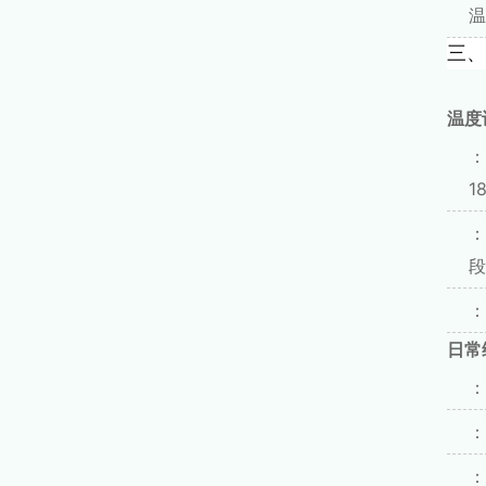
温
三、
温度
：
1
：
段
：
日常
：
：
：