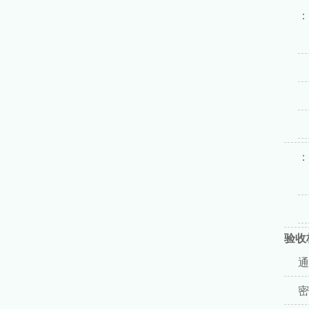
：
：
验收
通
密