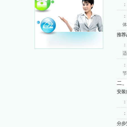
：
：
体
推荐
：
适
：
节
二、
安装
：
：
分步