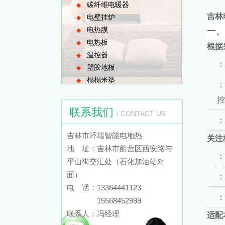
碳纤维电暖器
◆
吉林
电壁挂炉
◆
电热膜
一、
◆
电热板
◆
根据
温控器
◆
：
塑胶地板
◆
榻榻米垫
◆
：
控
联系我们
/ CONTACT US
：
吉林市环瑞智能电地热
关注
地 址：吉林市船营区西安路与
：
平山街交汇处（石化加油站对
面）
：
电 话：13364441123
：
15568452999
联系人：冯经理
适配