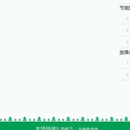
节能
：
：
：
故障
：
：
友情链接|LINKS：
吉林电伴热