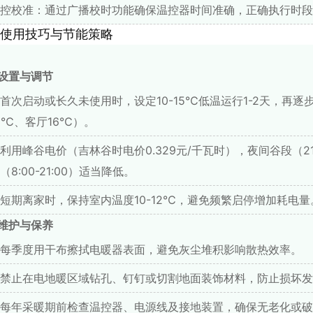
控校准：通过广播校时功能确保温控器时间准确，正确执行时段
使用技巧与节能策略
设置与调节
首次启动或长久未使用时，设定10-15℃低温运行1-2天，再
8℃、客厅16℃）。
利用峰谷电价（吉林谷时电价0.329元/千瓦时），夜间谷段（21:
（8:00-21:00）适当降低。
短期离家时，保持室内温度10-12℃，避免频繁启停增加耗电量
维护与保养
每季度用干布擦拭电暖器表面，避免灰尘堆积影响散热效率。
禁止在电地暖区域钻孔、钉钉或切割地面装饰材料，防止损坏发
每年采暖期前检查温控器、电源线及接地装置，确保无老化或破